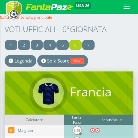
Toggle
Salta al contenuto principale
VOTI UFFICIALI - 6°GIORNATA
1
2
3
4
5
6
7
Legenda
Sofa Score
new
Francia
Fanta
Calciatore
Bonus/Malus
Pazz
P
Maignan
6.25