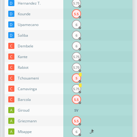
D
Hernandez T.
5.75
D
Kounde
5.5
D
Upamecano
6
D
Saliba
6
C
Dembele
6
C
Kante
5.75
C
Rabiot
5.75
C
Tchouameni
5
C
Camavinga
5.75
C
Barcola
5.5
A
Giroud
SV
A
Griezmann
5.5
A
Mbappe
6